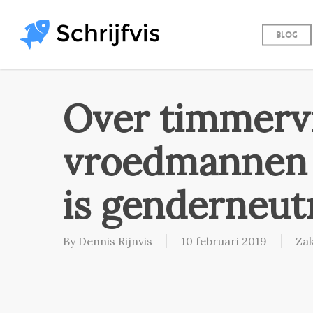
Skip
to
Blog
main
content
Over timmerv
vroedmannen –
is genderneutr
By
Dennis Rijnvis
10 februari 2019
Zak