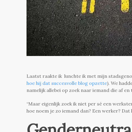
Laatst raakte ik lunchte ik met mijn stadsgeno
hoe hij dat succesvolle blog opzette
). We hadd
namelijk allebei op zoek naar iemand die af en
“Maar eigenlijk zoek ik niet per sé een werkster
hoe noem je zo iemand dan? Een werker? Dat kl
Genderneutraa