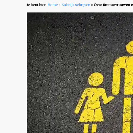
Je bent hier:
Home
»
Zakelijk schrijven
»
Over timmervrouwen en