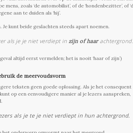
 mens, zoals ‘de automobilist’, of de ‘hondenbezitter’, of ‘
gene aan te duiden als ‘hij’.
. Je kunt beide geslachten steeds apart noemen.
zer
als je je niet verdiept in
achtergrond
zijn of haar
eval altijd eerst vermelden; het is nooit ‘haar of zijn’)
 gebruik de meervoudsvorm
gere teksten geen goede oplossing. Als je het consequent
 kunt op een eenvoudigere manier al je lezers aanspreken,
d.
ezers als je te je niet verdiept in hun achtergrond.
 je het onderwerp omvormt naar het meervoud.