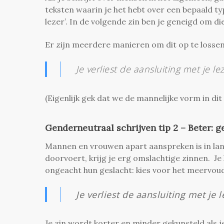
teksten waarin je het hebt over een bepaald type
lezer’. In de volgende zin ben je geneigd om die
Er zijn meerdere manieren om dit op te lossen
Je verliest
de aansluiting met
je le
(Eigenlijk gek dat we de mannelijke vorm in dit g
Genderneutraal schrijven tip 2 – Beter:
Mannen en vrouwen apart aanspreken is in lan
doorvoert, krijg je erg omslachtige zinnen.
Je
ongeacht hun geslacht: kies voor het meervou
Je verliest de aansluiting met je l
Je zin wordt korter en minder gekunsteld als