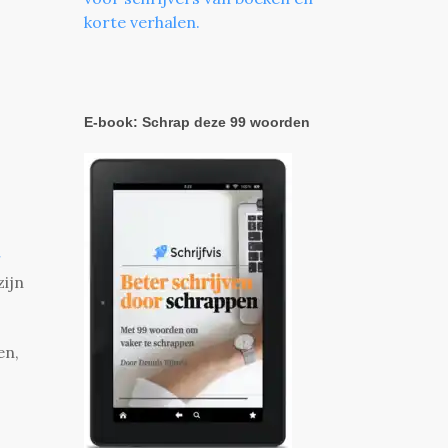
korte verhalen.
E-book: Schrap deze 99 woorden
r
zijn
en,