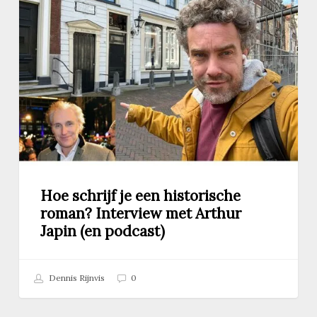
een
historische
roman?
Interview
met
Arthur
Japin
(en
podcast)
Hoe schrijf je een historische
roman? Interview met Arthur
Japin (en podcast)
Dennis Rijnvis
0