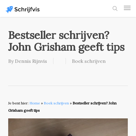
Skip
Men
to
search
main
content
Bestseller schrijven?
John Grisham geeft tips
By
Dennis Rijnvis
Boek schrijven
Je bent hier:
Home
»
Boek schrijven
»
Bestseller schrijven? John
Grisham geeft tips