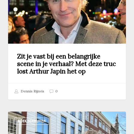
belangrijke
scene
in
je
verhaal?
Met
deze
truc
Zit je vast bij een belangrijke
lost
scene in je verhaal? Met deze truc
Arthur
lost Arthur Japin het op
Japin
het
op
Dennis Rijnvis
0
Hoe
BOEK SCHRIJVEN
schrijf
je