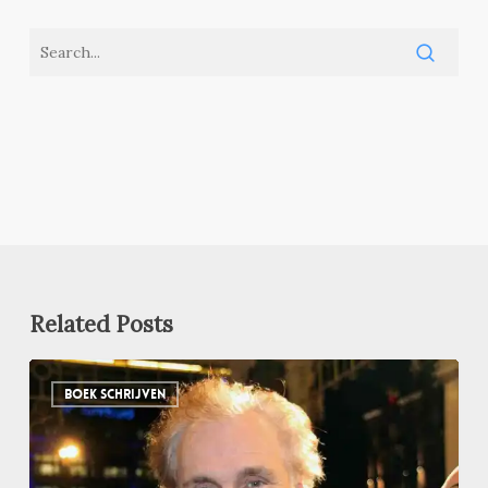
Related Posts
Zit
BOEK SCHRIJVEN
je
vast
bij
een