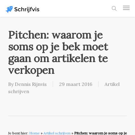
Skip
Men
to
search
main
content
Pitchen: waarom je
soms op je bek moet
gaan om artikelen te
verkopen
By
Dennis Rijnvis
29 maart 2016
Artikel
schrijven
Je bent hier:
Home
»
Artikel schrijven
»
Pitchen: waarom je soms op je