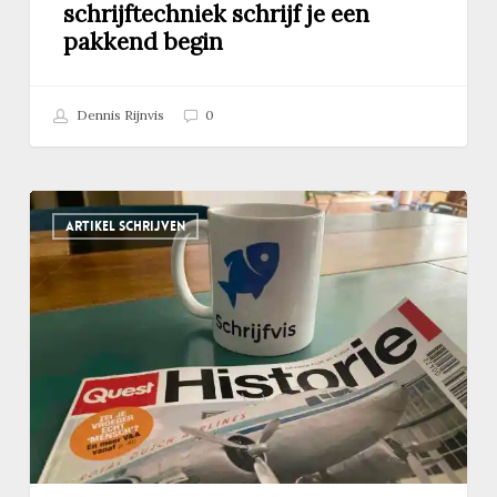
schrijftechniek schrijf je een
pakkend begin
Dennis Rijnvis
0
Hoe
ARTIKEL SCHRIJVEN
vind
je
betrouwbare
informatie
voor
een
artikel?
Mijn
zoektocht
naar
de