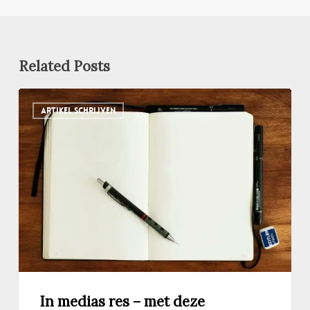
Related Posts
In
ARTIKEL SCHRIJVEN
medias
res
–
met
deze
schrijftechniek
schrijf
je
een
pakkend
begin
In medias res – met deze