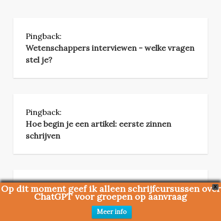
Pingback:
Wetenschappers interviewen - welke vragen
stel je?
Pingback:
Hoe begin je een artikel: eerste zinnen
schrijven
Op dit moment geef ik alleen schrijfcursussen over
Pingback:
X
ChatGPT voor groepen op aanvraag
Pitchen: waarom je soms op je bek moet
gaan om artikelen te verkopen - Blog - De
Meer info