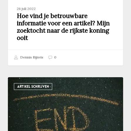
rijkste
26 juli 2022
koning
Hoe vind je betrouwbare
ooit
informatie voor een artikel? Mijn
zoektocht naar de rijkste koning
ooit
Dennis Rijnvis
0
Einde
ARTIKEL SCHRIJVEN
schrijven
aan
je
artikel?
Gebruik
deze
methode