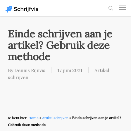
Skip
Men
to
search
main
content
Einde schrijven aan je
artikel? Gebruik deze
methode
By
Dennis Rijnvis
17 juni 2021
Artikel
schrijven
Je bent hier:
Home
»
Artikel schrijven
»
Einde schrijven aan je artikel?
Gebruik deze methode