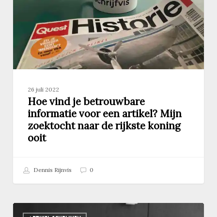
voor
een
artikel?
Mijn
zoektocht
naar
de
rijkste
26 juli 2022
koning
Hoe vind je betrouwbare
ooit
informatie voor een artikel? Mijn
zoektocht naar de rijkste koning
ooit
Dennis Rijnvis
0
Intro