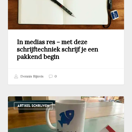
schrijf
je
een
pakkend
begin
In medias res – met deze
schrijftechniek schrijf je een
pakkend begin
Dennis Rijnvis
0
Hoe
ARTIKEL SCHRIJVEN
vind
je
betrouwbare
informatie