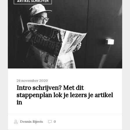
ARTIKEL SCHRIJVEN
schrijven?
Met
dit
stappenplan
lok
je
lezers
je
artikel
in
26 november 2020
Intro schrijven? Met dit
stappenplan lok je lezers je artikel
in
Dennis Rijnvis
0