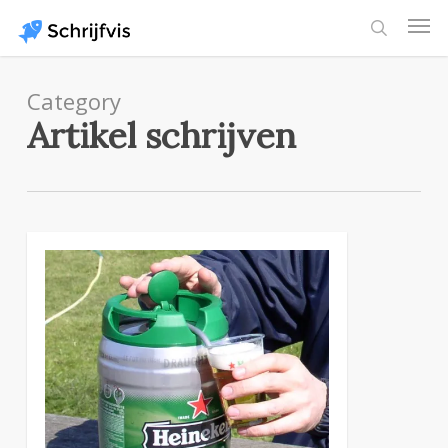
Skip
Men
to
search
main
content
Category
Artikel schrijven