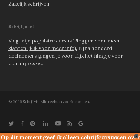
Zakelijk schrijven
Schrijf je in!
Volg mijn populaire cursus
‘Bloggen voor meer
klanten’ (klik voor meer info).
Bijna honderd
deelnemers gingen je voor. Kijk het filmpje voor
een impressie.
© 2026 Schrijfvis. Alle rechten voorbehouden.
twitter
facebook
pinterest
linkedin
youtube
RSS
google-
plus
Op dit moment geef ik alleen schrijfcursussen over
X