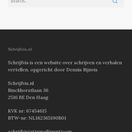
Schrijfvis.nl
Schrijfvis is een website over schrijven en verhalen
vertellen, opgericht door Dennis Rijnvis
Schrijfvis.nl
Binckhorstlaan 36
2516 BE Den Haag
KVK nr: 67454615
BTW-nr: NL182365190B01
schrijfvis(at)gmail(punt)com