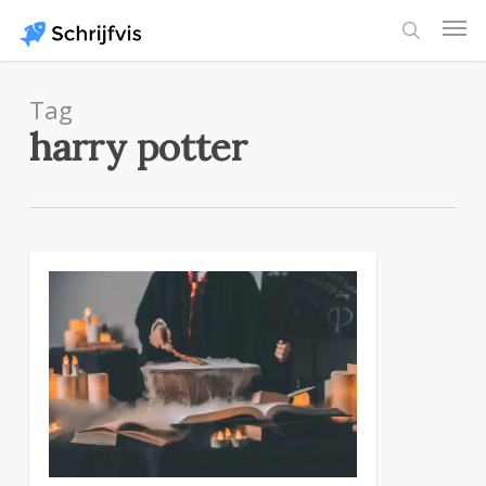
Skip
Men
to
search
main
content
Tag
harry potter