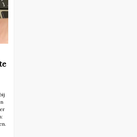
te
bij
en
zer
n:
ten.