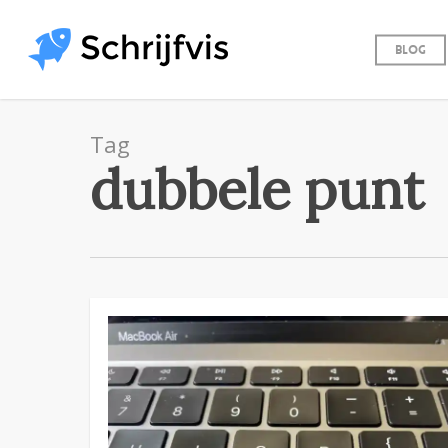
Skip
to
Blog
main
content
Tag
dubbele punt