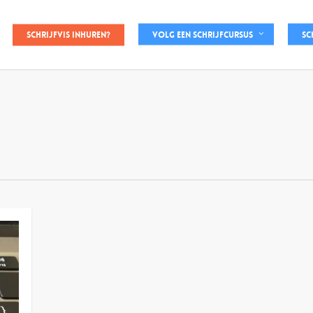
Schrijfvis inhuren?
Volg een schrijfcursus
Sc