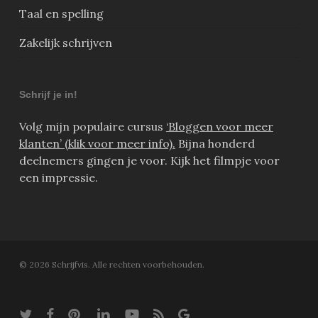
Taal en spelling
Zakelijk schrijven
Schrijf je in!
Volg mijn populaire cursus
‘Bloggen voor meer
klanten’ (klik voor meer info).
Bijna honderd
deelnemers gingen je voor. Kijk het filmpje voor
een impressie.
© 2026 Schrijfvis. Alle rechten voorbehouden.
twitter
facebook
pinterest
linkedin
youtube
RSS
google-