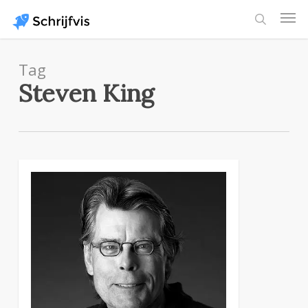
Skip
Men
to
search
main
content
Tag
Steven King