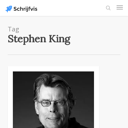
Skip
Men
to
search
main
content
Tag
Stephen King