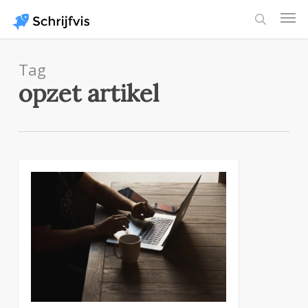
Skip
Men
to
search
main
content
Tag
opzet artikel