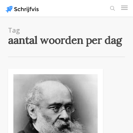
Skip
Men
to
search
main
content
Tag
aantal woorden per dag