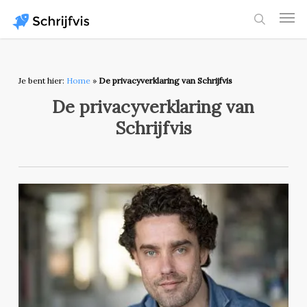
Skip
Men
to
search
main
content
Je bent hier:
Home
»
De privacyverklaring van Schrijfvis
De privacyverklaring van
Schrijfvis