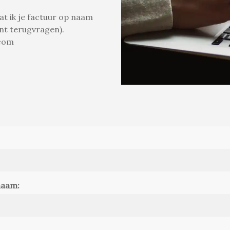
at ik je factuur op naam
unt terugvragen).
.com
snaam: