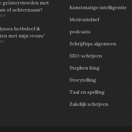
je geïnterviewden met
Kunstmatige intelligentie
am of achternaam?
2023
Motivatiebief
ysses herbeleef ik
podcasts
en met mijn vrouw’
023
Schrijftips algemeen
SEO-schrijven
Stephen King
Storytelling
Taal en spelling
Zakelijk schrijven