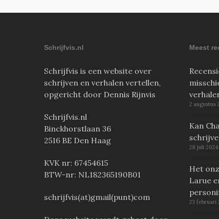
Schrijfvis.nl
Meest re
Schrijfvis is een website over
Recensi
schrijven en verhalen vertellen,
misschi
opgericht door Dennis Rijnvis
verhale
2 augustus 
Schrijfvis.nl
Kan Cha
Binckhorstlaan 36
schrijv
2516 BE Den Haag
28 juli 2024
KVK nr: 67454615
Het onz
BTW-nr: NL182365190B01
Larue e
personi
schrijfvis(at)gmail(punt)com
23 februari