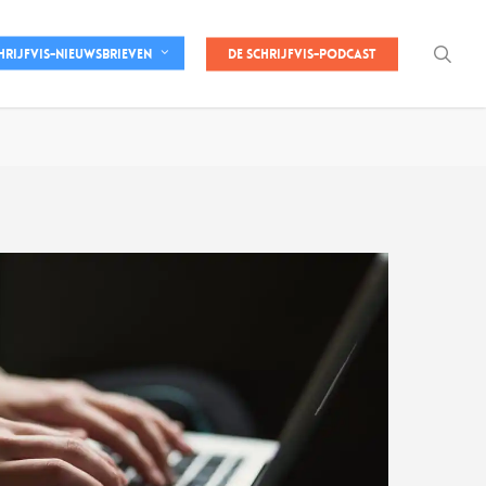
sea
De Schrijfvis-podcast
hrijfvis-nieuwsbrieven