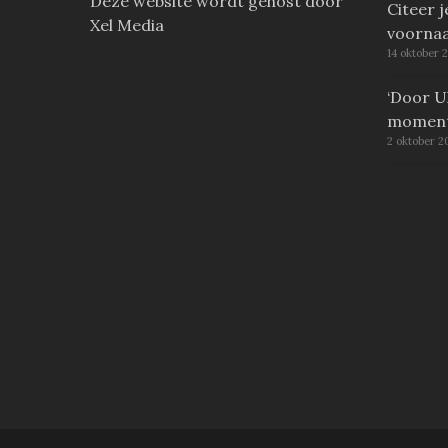
Deze website wordt gehost door
Citeer 
Xel Media
voorna
14 oktober 
‘Door Ul
moment
2 oktober 2