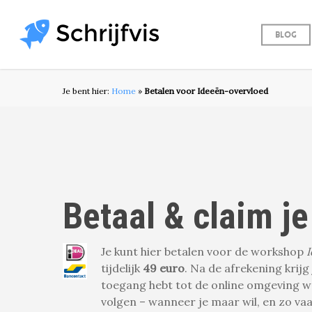
Skip
to
Blog
main
content
Je bent hier:
Home
»
Betalen voor Ideeën-overvloed
Betaal & claim je
Je kunt hier betalen voor de workshop
tijdelijk
49 euro
. Na de afrekening krijg
toegang hebt tot de online omgeving w
volgen – wanneer je maar wil, en zo vaak