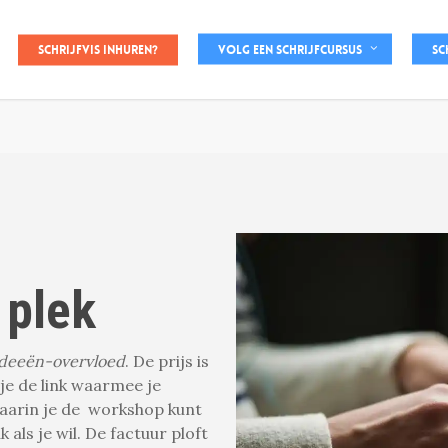
Schrijfvis inhuren?
Volg een schrijfcursus
Sc
 plek
Ideeën-overvloed
. De prijs is
 je de link waarmee je
aarin je de workshop kunt
 als je wil. De factuur ploft