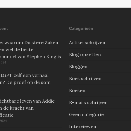
cent
Categorieën
e: waarom Duistere Zaken
Artikel schrijven
en wel de beste
Blog opzetten
nbundel van Stephen King is
2024
Bloggen
tGPT zelf een verhaal
Boek schrijven
en? De proef op de som
Boeken
ichtbare leven van Addie
E-mails schrijven
n de kracht van
Geen categorie
ficatie
 2024
Interviewen