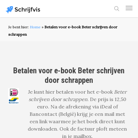
Skip
Men
to
search
main
content
Je bent hier:
Home
»
Betalen voor e-book Beter schrijven door
schrappen
Betalen voor e-book Beter schrijven
door schrappen
Je kunt hier betalen voor het e-book
Beter
schrijven door schrappen
. De prijs is 12,50
euro. Na de afrekening via iDeal of
Bancontact (België) krijg je een mail met
een link waarmee je het boek direct kunt
downloaden. Ook de factuur ploft meteen
in je mailbox.