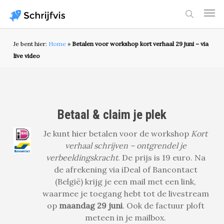
Skip
Men
to
search
main
content
Je bent hier:
Home
»
Betalen voor workshop kort verhaal 29 juni – via
live video
Betaal & claim je plek
Je kunt hier betalen voor de workshop
Kort
verhaal schrijven – ontgrendel je
verbeeldingskracht
. De prijs is 19 euro. Na
de afrekening via iDeal of Bancontact
(België) krijg je een mail met een link,
waarmee je toegang hebt tot de livestream
op
maandag 29 juni
. Ook de factuur ploft
meteen in je mailbox.